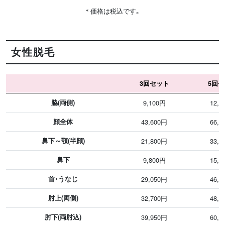
＊価格は税込です。
女性脱毛
3回セット
5回
脇(両側)
9,100円
12,1
顔全体
43,600円
66,5
鼻下～顎(半顔)
21,800円
33,3
鼻下
9,800円
15,1
首・うなじ
29,050円
46,0
肘上(両側)
32,700円
48,4
肘下(両肘込)
39,950円
60,5